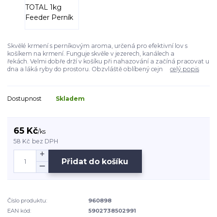
Skvělé krmení s perníkovým aroma, určená pro efektivní lov s
košíkem na krmení. Funguje skvěle v jezerech, kanálech a
řekách. Velmi dobře drží v košíku při nahazování a začíná pracovat u
dna a láká ryby do prostoru. Obzvláště oblíbený cejn
celý popis
Dostupnost
Skladem
65 Kč
/
ks
58 Kč
bez DPH
Přidat do košíku
Číslo produktu:
960898
EAN kód:
5902738502991