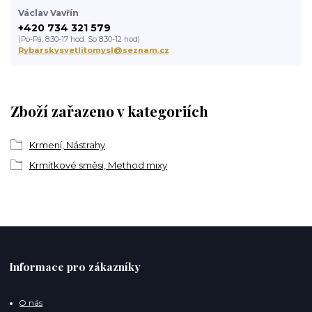
Václav Vavřín
+420 734 321 579
(Po-Pá, 8:30-17 hod. So 8:30-12 hod)
Rybarskysvetlitomysl@seznam.cz
Zboží zařazeno v kategoriích
Krmení, Nástrahy
Krmítkové směsi, Method mixy
Informace pro zákazníky
O nás