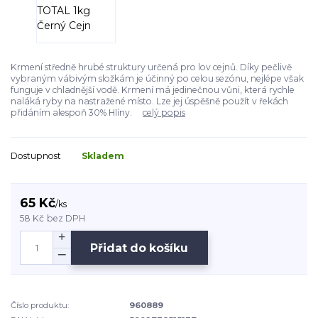
Krmení středně hrubé struktury určená pro lov cejnů. Díky pečlivě
vybraným vábivým složkám je účinný po celou sezónu, nejlépe však
funguje v chladnější vodě. Krmení má jedinečnou vůni, která rychle
naláká ryby na nastražené místo. Lze jej úspěšně použít v řekách
přidáním alespoň 30% Hlíny.
celý popis
Dostupnost
Skladem
65 Kč
/
ks
58 Kč
bez DPH
Přidat do košíku
Číslo produktu:
960889