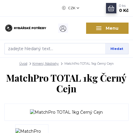
0
ks
CZK
0 Kč
Menu
Hledat
Úvod
Krmení, Nástrahy
MatchPro TOTAL 1kg Černý Cejn
MatchPro TOTAL 1kg Černý
Cejn