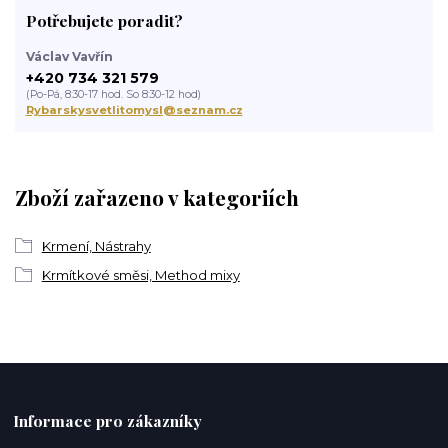
Potřebujete poradit?
Václav Vavřín
+420 734 321 579
(Po-Pá, 8:30-17 hod. So 8:30-12 hod)
Rybarskysvetlitomysl@seznam.cz
Zboží zařazeno v kategoriích
Krmení, Nástrahy
Krmítkové směsi, Method mixy
Informace pro zákazníky