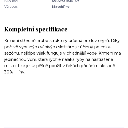
EAN kód:
5902738515137
Výrobce:
MatchPro
Kompletní specifikace
Krmení středně hrubé struktury určená pro lov cejnů.
Díky
pečlivě vybraným vábivým složkám je účinný po celou
sezónu, nejlépe však funguje v chladnější vodě. Krmení
má
jedinečnou vůni, která rychle naláká ryby na nastražené
místo.
Lze jej úspěšně použít v řekách přidáním alespoň
30% Hlíny.