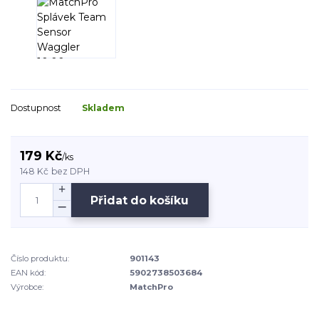
Dostupnost
Skladem
179 Kč
/
ks
148 Kč
bez DPH
Přidat do košíku
Číslo produktu:
901143
EAN kód:
5902738503684
Výrobce:
MatchPro