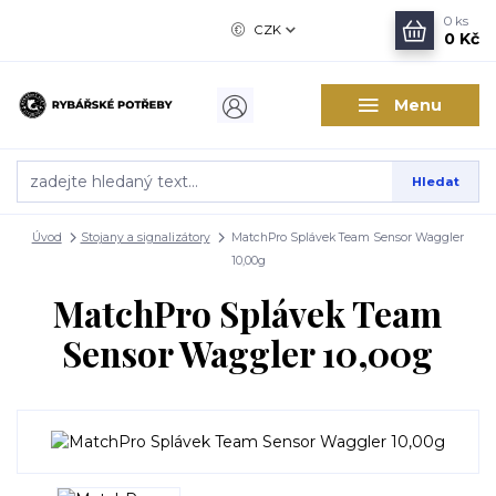
0
ks
CZK
0 Kč
Menu
Hledat
Úvod
Stojany a signalizátory
MatchPro Splávek Team Sensor Waggler
10,00g
MatchPro Splávek Team
Sensor Waggler 10,00g