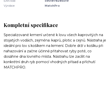
EAN kód:
5901878284019
Výrobce:
MatchPro
Kompletní specifikace
Specializované krmení určené k lovu všech kaprovitých na
stojatých vodách, zejména: kaprů, plotic a cejnů.
Nástraha je
ideální pro lov s košíkem na krmení.
Dobře drží v košíku při
nahazování a začne účinně přitahovat ryby poté, co
dosáhne dna lovného místa.
Nástrahu lze zacílit na
konkrétní druh ryb pomocí vhodných přísad a příchutí
MATCHPRO.