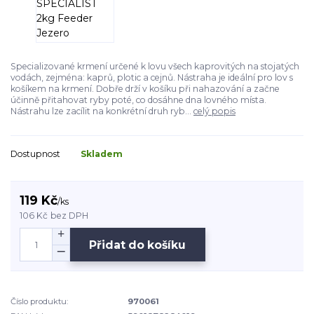
Specializované krmení určené k lovu všech kaprovitých na stojatých
vodách, zejména: kaprů, plotic a cejnů. Nástraha je ideální pro lov s
košíkem na krmení. Dobře drží v košíku při nahazování a začne
účinně přitahovat ryby poté, co dosáhne dna lovného místa.
Nástrahu lze zacílit na konkrétní druh ryb...
celý popis
Dostupnost
Skladem
119 Kč
/
ks
106 Kč
bez DPH
Přidat do košíku
Číslo produktu:
970061