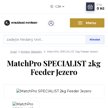
0
ks
CZK
0 Kč
Menu
Hledat
Úvod
Krmení, Nástrahy
MatchPro SPECIALIST 2kg Feeder Jezero
MatchPro SPECIALIST 2kg
Feeder Jezero