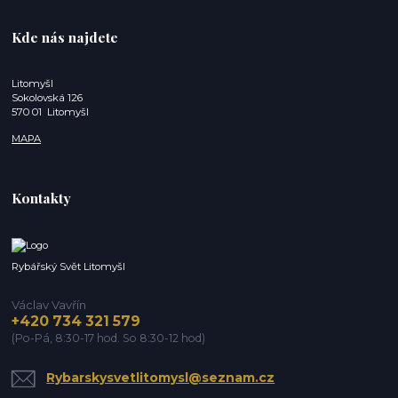
Kde nás najdete
Litomyšl
Sokolovská 126
570 01 Litomyšl
MAPA
Kontakty
Rybářský Svět Litomyšl
Václav Vavřín
+420 734 321 579
(Po-Pá, 8:30-17 hod. So 8:30-12 hod)
Rybarskysvetlitomysl@seznam.cz