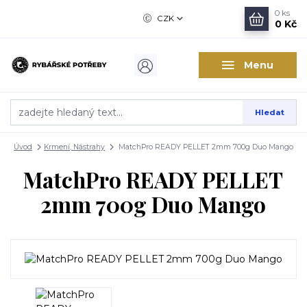
0
ks
CZK
0 Kč
Menu
Hledat
Úvod
Krmení, Nástrahy
MatchPro READY PELLET 2mm 700g Duo Mango
MatchPro READY PELLET
2mm 700g Duo Mango