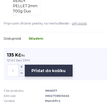
Připrvané vlhčené peletky na methodfeeder.
celý popis
Dostupnost
Skladem
135 Kč
/
ks
121 Kč
bez DPH
Přidat do košíku
Číslo produktu:
960637
EAN kód:
5902738515045
Výrobce:
MatchPro