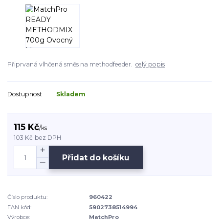
Připrvaná vlhčená směs na methodfeeder.
celý popis
Dostupnost
Skladem
115 Kč
/
ks
103 Kč
bez DPH
Přidat do košíku
Číslo produktu:
960422
EAN kód:
5902738514994
Výrobce:
MatchPro