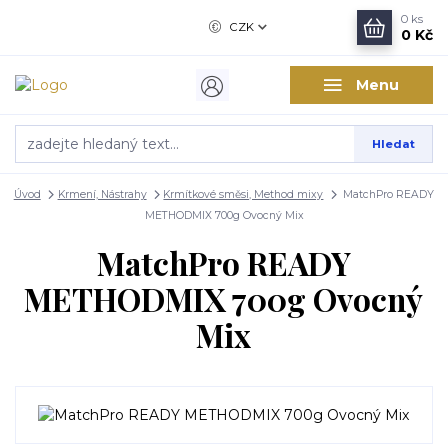
0
ks
CZK
0 Kč
Menu
Hledat
Úvod
Krmení, Nástrahy
Krmítkové směsi, Method mixy
MatchPro READY
METHODMIX 700g Ovocný Mix
MatchPro READY
METHODMIX 700g Ovocný
Mix