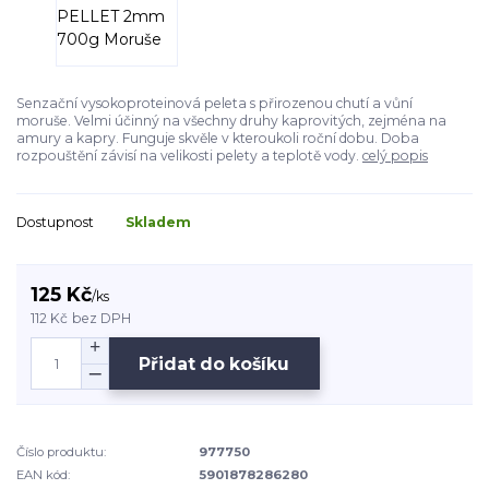
Senzační vysokoproteinová peleta s přirozenou chutí a vůní
moruše. Velmi účinný na všechny druhy kaprovitých, zejména na
amury a kapry. Funguje skvěle v kteroukoli roční dobu. Doba
rozpouštění závisí na velikosti pelety a teplotě vody.
celý popis
Dostupnost
Skladem
125 Kč
/
ks
112 Kč
bez DPH
Přidat do košíku
Číslo produktu:
977750
EAN kód:
5901878286280