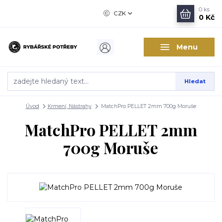
0
ks
CZK
0 Kč
Menu
Hledat
Úvod
Krmení, Nástrahy
MatchPro PELLET 2mm 700g Moruše
MatchPro PELLET 2mm
700g Moruše