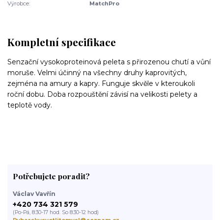
Výrobce:
MatchPro
Kompletní specifikace
Senzační vysokoproteinová peleta s přirozenou chutí a vůní
moruše.
Velmi účinný na všechny druhy kaprovitých,
zejména na amury a kapry.
Funguje skvěle v kteroukoli
roční dobu.
Doba rozpouštění závisí na velikosti pelety a
teplotě vody.
Potřebujete poradit?
Václav Vavřín
+420 734 321 579
(Po-Pá, 8:30-17 hod. So 8:30-12 hod)
Rybarskysvetlitomysl@seznam.cz