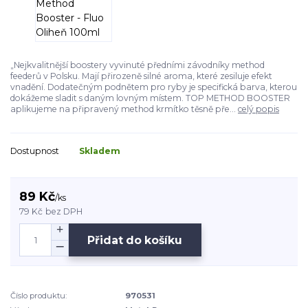
„Nejkvalitnější boostery vyvinuté předními závodníky method
feederů v Polsku. Mají přirozeně silné aroma, které zesiluje efekt
vnadění. Dodatečným podnětem pro ryby je specifická barva, kterou
dokážeme sladit s daným lovným místem. TOP METHOD BOOSTER
aplikujeme na připravený method krmítko těsně pře...
celý popis
Dostupnost
Skladem
89 Kč
/
ks
79 Kč
bez DPH
Přidat do košíku
Číslo produktu:
970531