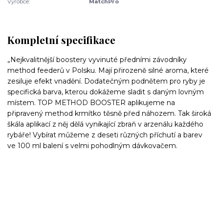
Výrobce:
MatchPro
Kompletní specifikace
„Nejkvalitnější boostery vyvinuté předními závodníky
method feederů v Polsku. Mají přirozeně silné aroma, které
zesiluje efekt vnadění. Dodatečným podnětem pro ryby je
specifická barva, kterou dokážeme sladit s daným lovným
místem. TOP METHOD BOOSTER aplikujeme na
připravený method krmítko těsně před náhozem. Tak široká
škála aplikací z něj dělá vynikající zbraň v arzenálu každého
rybáře! Vybírat můžeme z deseti různých příchutí a barev
ve 100 ml balení s velmi pohodlným dávkovačem.