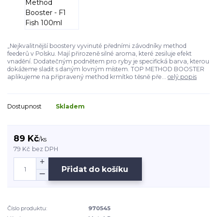
„Nejkvalitnější boostery vyvinuté předními závodníky method
feederů v Polsku. Mají přirozeně silné aroma, které zesiluje efekt
vnadění. Dodatečným podnětem pro ryby je specifická barva, kterou
dokážeme sladit s daným lovným místem. TOP METHOD BOOSTER
aplikujeme na připravený method krmítko těsně pře...
celý popis
Dostupnost
Skladem
89 Kč
/
ks
79 Kč
bez DPH
Přidat do košíku
Číslo produktu:
970545