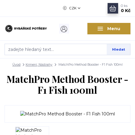
0
ks
CZK
0 Kč
Menu
Hledat
Úvod
Krmení, Nástrahy
MatchPro Method Booster - F1 Fish 100ml
MatchPro Method Booster -
F1 Fish 100ml