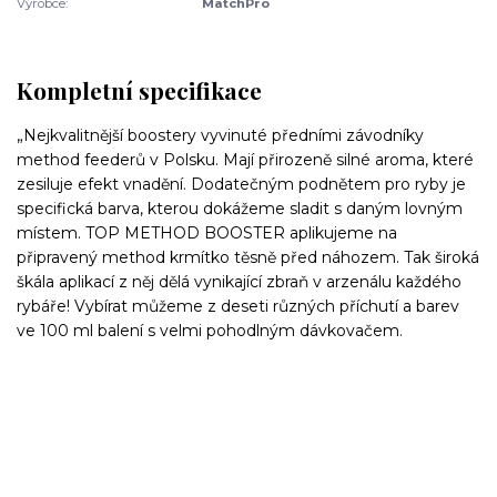
Výrobce:
MatchPro
Kompletní specifikace
„Nejkvalitnější boostery vyvinuté předními závodníky
method feederů v Polsku. Mají přirozeně silné aroma, které
zesiluje efekt vnadění. Dodatečným podnětem pro ryby je
specifická barva, kterou dokážeme sladit s daným lovným
místem. TOP METHOD BOOSTER aplikujeme na
připravený method krmítko těsně před náhozem. Tak široká
škála aplikací z něj dělá vynikající zbraň v arzenálu každého
rybáře! Vybírat můžeme z deseti různých příchutí a barev
ve 100 ml balení s velmi pohodlným dávkovačem.