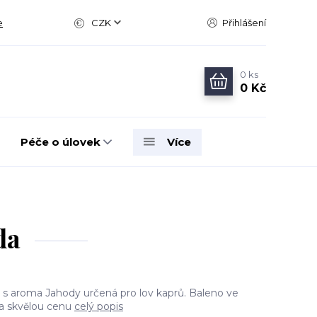
e
CZK
Přihlášení
0
ks
0 Kč
Péče o úlovek
Více
da
s s aroma Jahody určená pro lov kaprů. Baleno ve
a skvělou cenu
celý popis