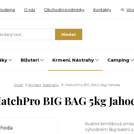
rodejna
O nás
Obchodní podmínky
Kontakty
Víc
Hledat
áky
Bižuteri
Krmení, Nástrahy
Camping
Úvod
Krmení, Nástrahy
MatchPro BIG BAG 5kg Jahoda
atchPro BIG BAG 5kg Jaho
Kvalitní krmítková smě
výhodném 5kg balení z