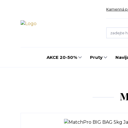
Kamenná p
AKCE 20-50%
Pruty
Navij
M