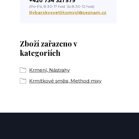
+420 734 321 579
(Po-Pá, 8:30-17 hod. So 8:30-12 hod)
Rybarskysvetlitomysl@seznam.cz
Zboží zařazeno v
kategoriích
Krmení, Nástrahy
Krmítkové směsi, Method mixy