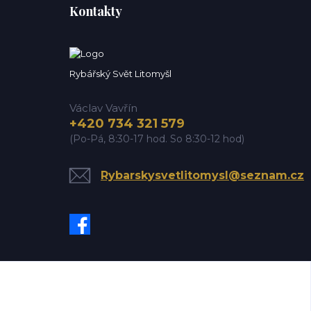
Kontakty
Rybářský Svět Litomyšl
Václav Vavřín
+420 734 321 579
(Po-Pá, 8:30-17 hod. So 8:30-12 hod)
Rybarskysvetlitomysl@seznam.cz