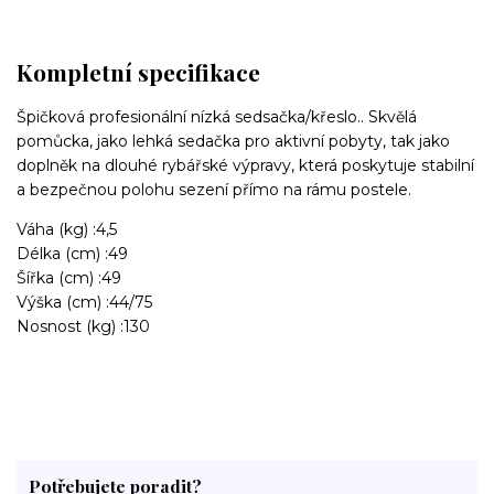
Kompletní specifikace
Špičková profesionální nízká sedsačka/křeslo.. Skvělá
pomůcka, jako lehká sedačka pro aktivní pobyty, tak jako
doplněk na dlouhé rybářské výpravy, která poskytuje stabilní
a bezpečnou polohu sezení přímo na rámu postele.
Váha (kg) :
4,5
Délka (cm) :
49
Šířka (cm) :
49
Výška (cm) :
44/75
Nosnost (kg) :
130
Potřebujete poradit?