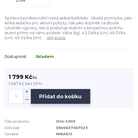
Špičková profesionální nízká sedsačka/křeslo.. Skvělá pomůcka, jako
lehká sedačka pro aktivní pobyty, tak jako doplněk na dlouhé
rybářské výpravy, která poskytuje stabilní a bezpečnou polohu
sezení přímo na rámu postele. Váha (kg) :4,5 Délka (cm) :49 Šířka
(cm) :49 Výška (cm) :...
celý popis
Dostupnost
Skladem
1 799 Kč
/
ks
1 487 Kč
bez DPH
Přidat do košíku
Číslo produktu:
IS14-C003
EAN kód:
5900637067023
Výrobce:
MIKADO