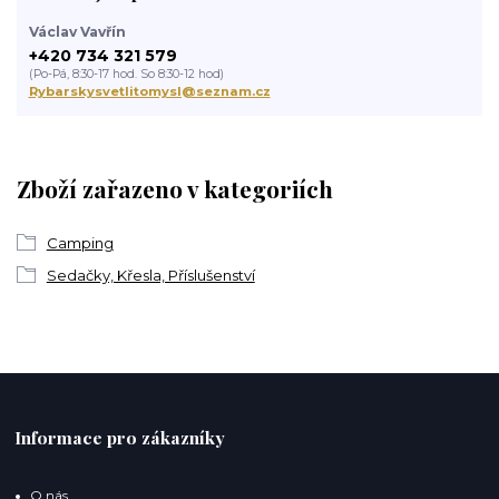
Václav Vavřín
+420 734 321 579
(Po-Pá, 8:30-17 hod. So 8:30-12 hod)
Rybarskysvetlitomysl@seznam.cz
Zboží zařazeno v kategoriích
Camping
Sedačky, Křesla, Příslušenství
Informace pro zákazníky
O nás