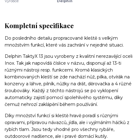
Výrobce:
Delphin
Kompletní specifikace
Do posledního detailu propracované kleště s velkým
množstvím funkcí, které vás zachrání v nejedné situaci.
Delphin TaktyX 13 jsou vyrobeny z kvalitní nerezavějící oceli
Inox. Tak jak napovídá číslice v názvu, disponují až 13-ti
různými nástroji resp. funkcemi. Kromě klasických
kombinovaných kleští se zde nachází nůž, pilka, otvírák na
konzervy a láhve, pilník, nůžky na drát, děrovačka a 4 různé
šroubováky. Každý z těchto nástrojů se po vyklopení
automaticky zajistí pomocí spolehlivého systému, díky
čemuž nehrozí zaklápění během používání.
Díky množství funkcí si kleště hravě poradí s různými
opravami, přípravou návazců, jídla, ale i vyjímáním háčků z
rybích tlam. Jsou tedy vhodné pro všechny rybáře,
outdoorové nadšence, ale i pravé domácí kutily.