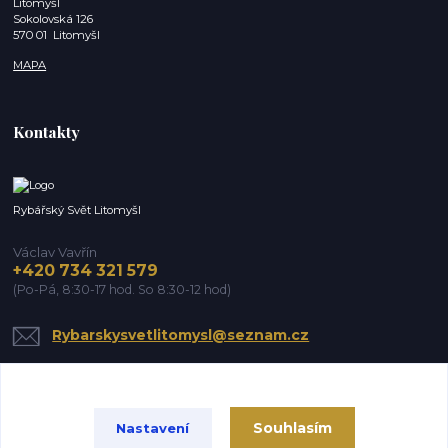
Litomyšl
Sokolovská 126
570 01 Litomyšl
MAPA
Kontakty
Rybářský Svět Litomyšl
Václav Vavřín
+420 734 321 579
(Po-Pá, 8:30-17 hod. So 8:30-12 hod)
Rybarskysvetlitomysl@seznam.cz
Souhlasím
Nastavení