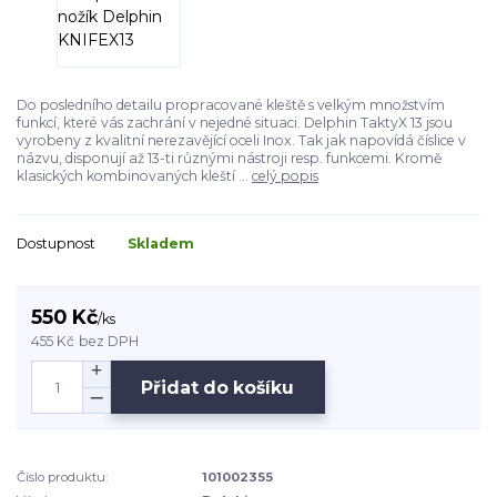
Do posledního detailu propracované kleště s velkým množstvím
funkcí, které vás zachrání v nejedné situaci. Delphin TaktyX 13 jsou
vyrobeny z kvalitní nerezavějící oceli Inox. Tak jak napovídá číslice v
názvu, disponují až 13-ti různými nástroji resp. funkcemi. Kromě
klasických kombinovaných kleští ...
celý popis
Dostupnost
Skladem
550 Kč
/
ks
455 Kč
bez DPH
Přidat do košíku
Číslo produktu:
101002355