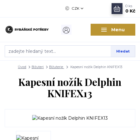
0
ks
CZK
0 Kč
Menu
Hledat
Úvod
Bižuteri
Bižuterie
Kapesní nožík Delphin KNIFEX13
Kapesní nožík Delphin
KNIFEX13