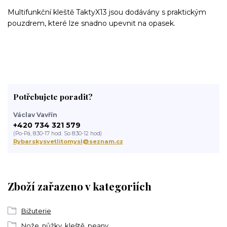
Multifunkční kleště TaktyX13 jsou dodávány s praktickým
pouzdrem, které lze snadno upevnit na opasek.
Potřebujete poradit?
Václav Vavřín
+420 734 321 579
(Po-Pá, 8:30-17 hod. So 8:30-12 hod)
Rybarskysvetlitomysl@seznam.cz
Zboží zařazeno v kategoriích
Bižuterie
Nože, nůžky, kleště, peany