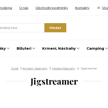
rodejna
O nás
Obchodní podmínky
Kontakty
Víc
Hledat
áky
Bižuteri
Krmení, Nástrahy
Camping
Úvod
Krmení, Nástrahy
Vláčecí Nástrahy
Jigstreamer
Jigstreamer