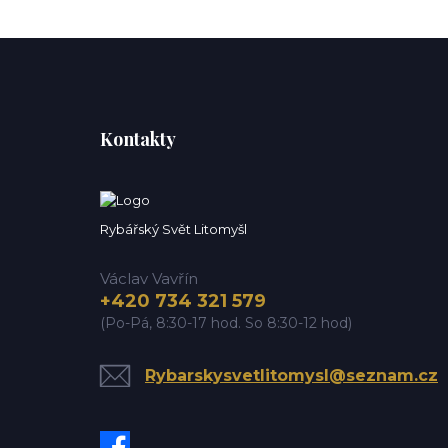
Kontakty
Rybářský Svět Litomyšl
Václav Vavřín
+420 734 321 579
(Po-Pá, 8:30-17 hod. So 8:30-12 hod)
Rybarskysvetlitomysl@seznam.cz