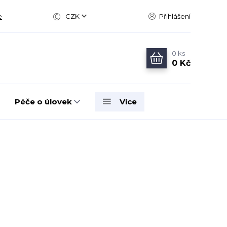
e
CZK
Přihlášení
0
ks
0 Kč
Péče o úlovek
Více