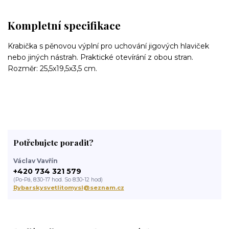
Kompletní specifikace
Krabička s pěnovou výplní pro uchování jigových hlaviček
nebo jiných nástrah. Praktické otevírání z obou stran.
Rozměr: 25,5x19,5x3,5 cm.
Potřebujete poradit?
Václav Vavřín
+420 734 321 579
(Po-Pá, 8:30-17 hod. So 8:30-12 hod)
Rybarskysvetlitomysl@seznam.cz