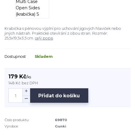
Krabička s pěnovou výplní pro uchování jigových hlaviček nebo
jiných nástrah. Praktické otevírání z obou stran. Rozměr:
25,5x19,5x3,5 cm.
celý popis
Dostupnost
Skladem
179 Kč
/
ks
148 Kč
bez DPH
Přidat do košíku
Číslo produktu:
69870
Výrobce:
Gunki