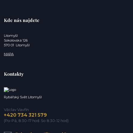
Kde nás najdete
Litomyšl
Sokolovská 126
570 01 Litomyšl
MAPA
Kontakty
Rybářský Svět Litomyšl
Václav Vavřín
+420 734 321 579
(Po-Pá, 8:30-17 hod. So 8:30-12 hod)