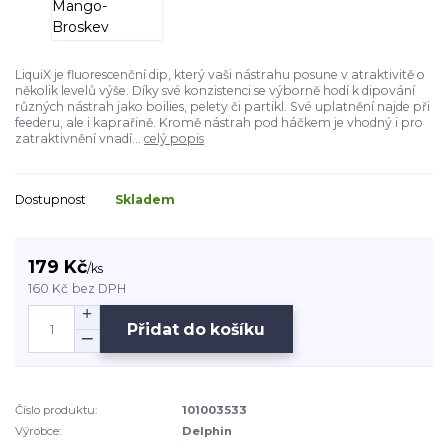
LiquiX je fluorescenční dip, který vaši nástrahu posune v atraktivitě o
několik levelů výše. Díky své konzistenci se výborně hodí k dipování
různých nástrah jako boilies, pelety či partikl. Své uplatnění najde při
feederu, ale i kaprařině. Kromě nástrah pod háčkem je vhodný i pro
zatraktivnění vnadí...
celý popis
Dostupnost
Skladem
179 Kč
/
ks
160 Kč
bez DPH
Přidat do košíku
Číslo produktu:
101003533
Výrobce:
Delphin