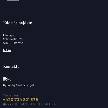
Kde nás najdete
Litomyšl
Sokolovská 126
570 01 Litomyšl
MAPA
Kontakty
Rybářský Svět Litomyšl
Václav Vavřín
+420 734 321 579
(Po-Pá, 8:30-17 hod. So 8:30-12 hod)