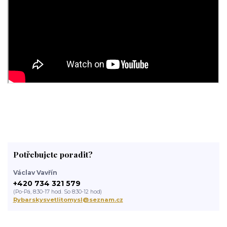
Potřebujete poradit?
Václav Vavřín
+420 734 321 579
(Po-Pá, 8:30-17 hod. So 8:30-12 hod)
Rybarskysvetlitomysl@seznam.cz