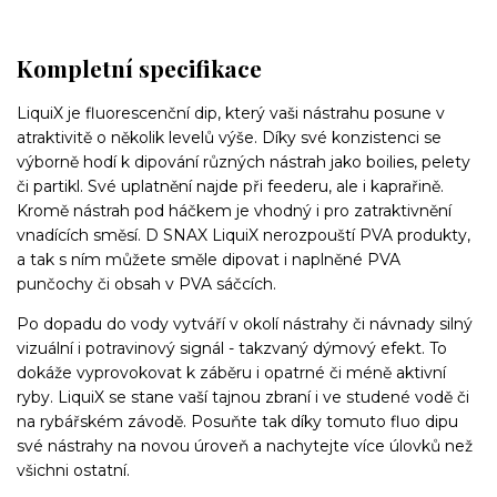
Kompletní specifikace
LiquiX je fluorescenční dip, který vaši nástrahu posune v
atraktivitě o několik levelů výše. Díky své konzistenci se
výborně hodí k dipování různých nástrah jako boilies, pelety
či partikl. Své uplatnění najde při feederu, ale i kaprařině.
Kromě nástrah pod háčkem je vhodný i pro zatraktivnění
vnadících směsí. D SNAX LiquiX nerozpouští PVA produkty,
a tak s ním můžete směle dipovat i naplněné PVA
punčochy či obsah v PVA sáčcích.
Po dopadu do vody vytváří v okolí nástrahy či návnady silný
vizuální i potravinový signál - takzvaný dýmový efekt. To
dokáže vyprovokovat k záběru i opatrné či méně aktivní
ryby. LiquiX se stane vaší tajnou zbraní i ve studené vodě či
na rybářském závodě. Posuňte tak díky tomuto fluo dipu
své nástrahy na novou úroveň a nachytejte více úlovků než
všichni ostatní.