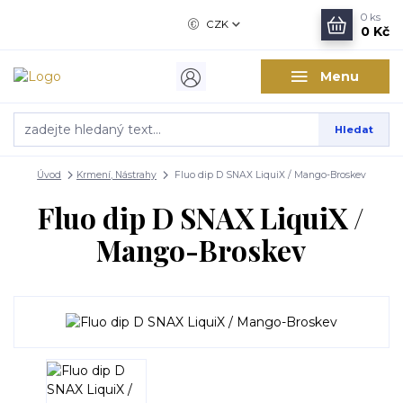
0
ks
CZK
0 Kč
Menu
Hledat
Úvod
Krmení, Nástrahy
Fluo dip D SNAX LiquiX / Mango-Broskev
Fluo dip D SNAX LiquiX /
Mango-Broskev