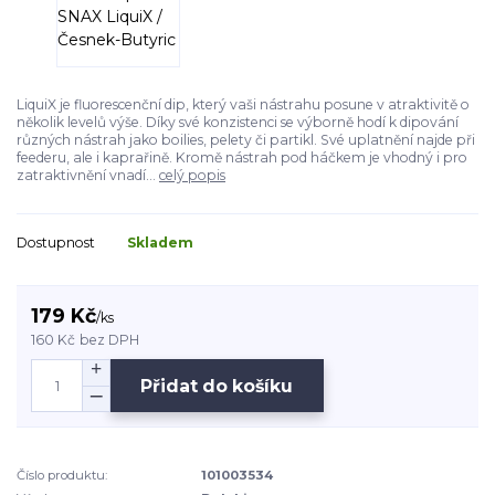
LiquiX je fluorescenční dip, který vaši nástrahu posune v atraktivitě o
několik levelů výše. Díky své konzistenci se výborně hodí k dipování
různých nástrah jako boilies, pelety či partikl. Své uplatnění najde při
feederu, ale i kaprařině. Kromě nástrah pod háčkem je vhodný i pro
zatraktivnění vnadí...
celý popis
Dostupnost
Skladem
179 Kč
/
ks
160 Kč
bez DPH
Přidat do košíku
Číslo produktu:
101003534