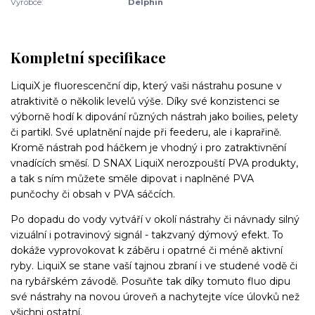
Výrobce:
Delphin
Kompletní specifikace
LiquiX je fluorescenční dip, který vaši nástrahu posune v
atraktivitě o několik levelů výše. Díky své konzistenci se
výborně hodí k dipování různých nástrah jako boilies, pelety
či partikl. Své uplatnění najde při feederu, ale i kaprařině.
Kromě nástrah pod háčkem je vhodný i pro zatraktivnění
vnadících směsí. D SNAX LiquiX nerozpouští PVA produkty,
a tak s ním můžete směle dipovat i naplněné PVA
punčochy či obsah v PVA sáčcích.
Po dopadu do vody vytváří v okolí nástrahy či návnady silný
vizuální i potravinový signál - takzvaný dýmový efekt. To
dokáže vyprovokovat k záběru i opatrné či méně aktivní
ryby. LiquiX se stane vaší tajnou zbraní i ve studené vodě či
na rybářském závodě. Posuňte tak díky tomuto fluo dipu
své nástrahy na novou úroveň a nachytejte více úlovků než
všichni ostatní.