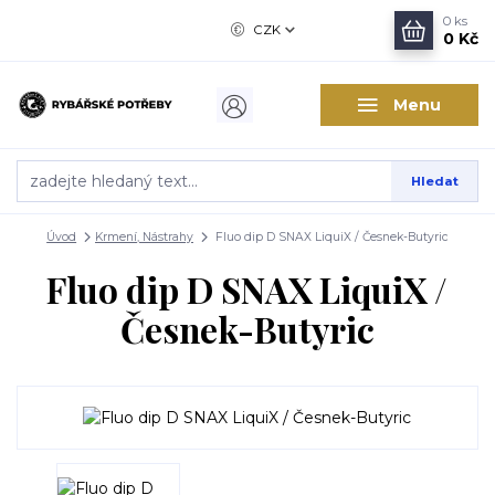
0
ks
CZK
0 Kč
Menu
Hledat
Úvod
Krmení, Nástrahy
Fluo dip D SNAX LiquiX / Česnek-Butyric
Fluo dip D SNAX LiquiX /
Česnek-Butyric