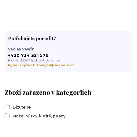
Potřebujete poradit?
Václav Vavřín
+420 734 321 579
(Po-Pá, 8:30-17 hod. So 8:30-12 hod)
Rybarskysvetlitomysl@seznam.cz
Zboží zařazeno v kategoriích
Bižuterie
Nože, nůžky, kleště, peany