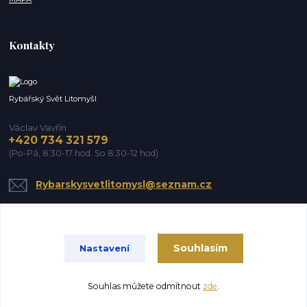
Kontakty
Rybářský Svět Litomyšl
Václav Vavřín
+420 734 321 579
(Po-Pá, 8:30-17 hod. So 8:30-12 hod)
Rybarskysvetlitomysl@seznam.cz
Souhlasím
Nastavení
Souhlas můžete odmítnout
zde
.
Vytvořeno na
Eshop-rychle.cz