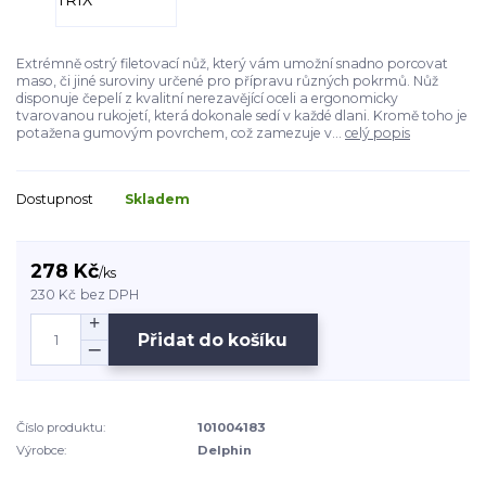
Extrémně ostrý filetovací nůž, který vám umožní snadno porcovat
maso, či jiné suroviny určené pro přípravu různých pokrmů. Nůž
disponuje čepelí z kvalitní nerezavějící oceli a ergonomicky
tvarovanou rukojetí, která dokonale sedí v každé dlani. Kromě toho je
potažena gumovým povrchem, což zamezuje v...
celý popis
Dostupnost
Skladem
278 Kč
/
ks
230 Kč
bez DPH
Přidat do košíku
Číslo produktu:
101004183
Výrobce:
Delphin