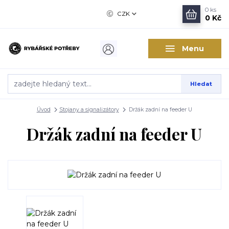
0
ks
CZK
0 Kč
Menu
Hledat
Úvod
Stojany a signalizátory
Držák zadní na feeder U
Držák zadní na feeder U