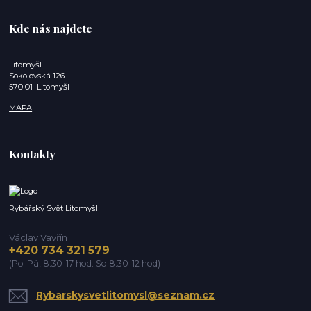
Kde nás najdete
Litomyšl
Sokolovská 126
570 01 Litomyšl
MAPA
Kontakty
Rybářský Svět Litomyšl
Václav Vavřín
+420 734 321 579
(Po-Pá, 8:30-17 hod. So 8:30-12 hod)
Rybarskysvetlitomysl@seznam.cz