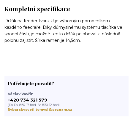
Kompletní specifikace
Držák na feeder tvaru U je výborným pomocníkem
každého feedraře. Díky důmyslnému systému tlačítka ve
spodní části, je možné tento držák polohovat a následně
polohu zajistit. Šířka ramen je 14,5cm.
Potřebujete poradit?
Václav Vavřín
+420 734 321 579
(Po-Pá, 8:30-17 hod. So 8:30-12 hod)
Rybarskysvetlitomysl@seznam.cz