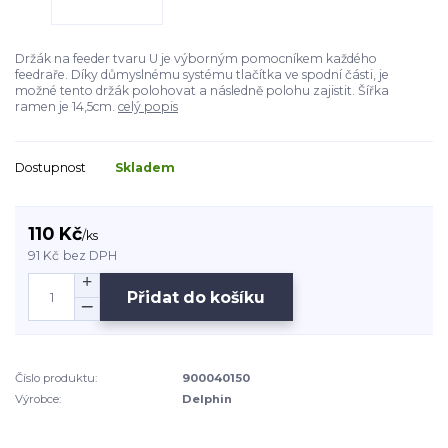
Držák na feeder tvaru U je výborným pomocníkem každého
feedraře. Díky důmyslnému systému tlačítka ve spodní části, je
možné tento držák polohovat a následně polohu zajistit. Šířka
ramen je 14,5cm.
celý popis
Dostupnost
Skladem
110 Kč
/
ks
91 Kč
bez DPH
Přidat do košíku
Číslo produktu:
900040150
Výrobce:
Delphin