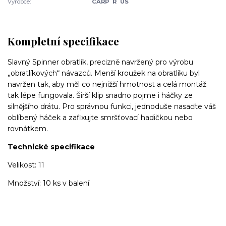
Výrobce:
CARP´R´US
Kompletní specifikace
Slavný Spinner obratlík, precizně navržený pro výrobu
„obratlíkových“ návazců. Menší kroužek na obratlíku byl
navržen tak, aby měl co nejnižší hmotnost a celá montáž
tak lépe fungovala. Širší klip snadno pojme i háčky ze
silnějšího drátu. Pro správnou funkci, jednoduše nasaďte váš
oblíbený háček a zafixujte smršťovací hadičkou nebo
rovnátkem.
Technické specifikace
Velikost: 11
Množství: 10 ks v balení