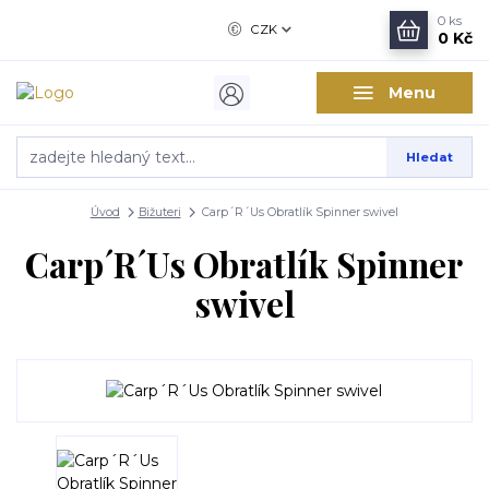
0
ks
CZK
0 Kč
Menu
Hledat
Úvod
Bižuteri
Carp´R´Us Obratlík Spinner swivel
Carp´R´Us Obratlík Spinner
swivel