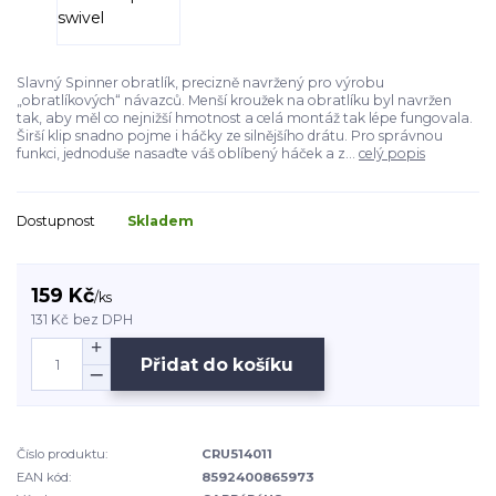
Slavný Spinner obratlík, precizně navržený pro výrobu
„obratlíkových“ návazců. Menší kroužek na obratlíku byl navržen
tak, aby měl co nejnižší hmotnost a celá montáž tak lépe fungovala.
Širší klip snadno pojme i háčky ze silnějšího drátu. Pro správnou
funkci, jednoduše nasaďte váš oblíbený háček a z...
celý popis
Dostupnost
Skladem
159 Kč
/
ks
131 Kč
bez DPH
Přidat do košíku
Číslo produktu:
CRU514011
EAN kód:
8592400865973