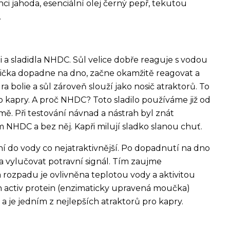
i jahoda, esenciální olej černý pepř, tekutou
.
i a sladidla NHDC. Sůl velice dobře reaguje s vodou
lička dopadne na dno, začne okamžitě reagovat a
 bolie a sůl zároveň slouží jako nosič atraktorů. To
o kapry. A proč NHDC? Toto sladilo používáme již od
rmě. Při testování návnad a nástrah byl znát
 NHDC a bez něj. Kapři milují sladko slanou chuť.
ení do vody co nejatraktivnější. Po dopadnutí na dno
a vylučovat potravní signál. Tím zaujme
ba rozpadu je ovlivněna teplotou vody a aktivitou
ván activ protein (enzimaticky upravená moučka)
 je jedním z nejlepších atraktorů pro kapry.