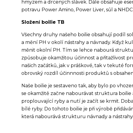
hmyzem a drcených slávek. Dále obsahuje esenc
potravu Power Amino, Power Liver, sůl a NHDC
Složení boilie TB
Všechny druhy našeho boilie obsahují podíl sol
a mění PH v okolí nástrahy a návnady. Když ku
měnit okolní PH. Tím se lehce nabourá struktura
způsobuje okamžitou účinnost a přitažlivost pr
našich začátků, jak v práškové, tak v tekuté fo
obrovský rozdíl účinnnosti produktů s obsahem
Naše boilie je sestaveno tak, aby bylo po vhoz
se okamžitě začne nabourávat struktura boilie 
proplouvající ryby a nutí je začít se krmit. Do
bílé ryby. Do tohoto boilie je při výrobě přidá
která nabourává strukturu návnady a nástrahy a