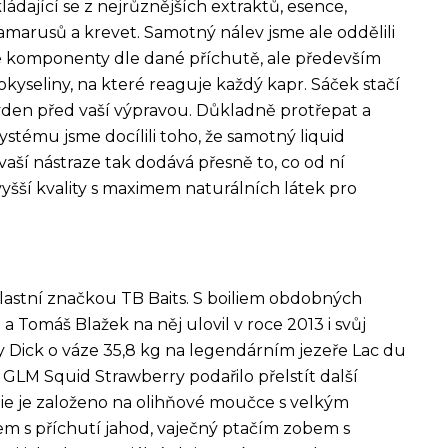
kládající se z nejrůznějších extraktů, esence,
gamarusů a krevet. Samotný nálev jsme ale oddělili
e komponenty dle dané příchutě, ale především
kyseliny, na které reaguje každý kapr. Sáček stačí
týden před vaší výpravou. Důkladně protřepat a
ystému jsme docílili toho, že samotný liquid
ší nástraze tak dodává přesně to, co od ní
vyšší kvality s maximem naturálních látek pro
d vlastní značkou TB Baits. S boiliem obdobných
a Tomáš Blažek na něj ulovil v roce 2013 i svůj
 Dick o váze 35,8 kg na legendárním jezeře Lac du
e GLM Squid Strawberry podařilo přelstít další
lie je založeno na olihňové moučce s velkým
 s příchutí jahod, vaječný ptačím zobem s