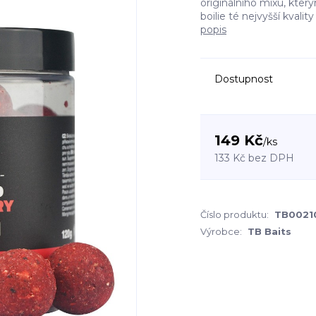
originálního mixu, kter
boilie té nejvyšší kvality
popis
Dostupnost
149 Kč
/
ks
133 Kč
bez DPH
Číslo produktu:
TB0021
Výrobce:
TB Baits