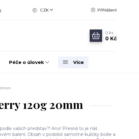
e
CZK
Přihlášení
0
ks
0 Kč
Péče o úlovek
Více
g 20mm
berry 120g 20mm
podle vašich představ?! Ano! Přesně to je náš
novém balení. Obsah v podobě samotné kuličky boilie a