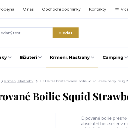
rodejna
O nás
Obchodní podmínky
Kontakty
Víc
Hledat
áky
Bižuteri
Krmení, Nástrahy
Camping
Krmení, Nástrahy
TB Baits Boosterované Boilie Squid Strawberry 120
erované Boilie Squid Straw
Dipované boilie přesně 
absolutní bestseller v 