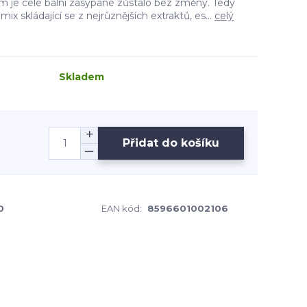
ým je cele balní zasypané zůstalo bez změny. Tedy
 mix skládající se z nejrůznějších extraktů, es...
celý
Skladem
Přidat do košíku
0
EAN kód:
8596601002106