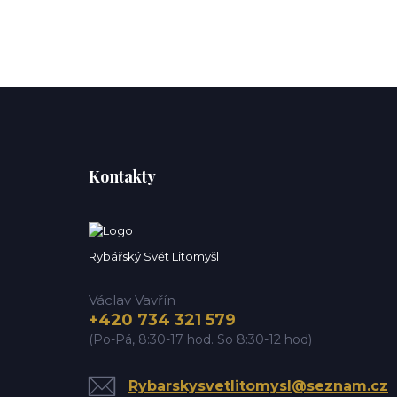
Kontakty
Rybářský Svět Litomyšl
Václav Vavřín
+420 734 321 579
(Po-Pá, 8:30-17 hod. So 8:30-12 hod)
Rybarskysvetlitomysl@seznam.cz