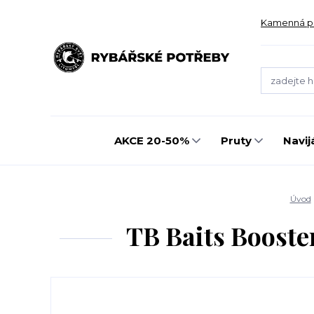
Kamenná p
AKCE 20-50%
Pruty
Navij
Úvod
TB Baits Boost