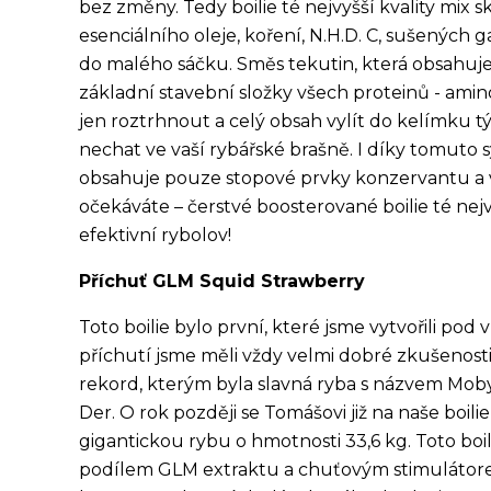
bez změny. Tedy boilie té nejvyšší kvality mix s
esenciálního oleje, koření, N.H.D. C, sušených 
do malého sáčku. Směs tekutin, která obsahuj
základní stavební složky všech proteinů - amino
jen roztrhnout a celý obsah vylít do kelímku 
nechat ve vaší rybářské brašně. I díky tomuto s
obsahuje pouze stopové prvky konzervantu a va
očekáváte – čerstvé boosterované boilie té nej
efektivní rybolov!
Příchuť GLM Squid Strawberry
Toto boilie bylo první, které jsme vytvořili po
příchutí jsme měli vždy velmi dobré zkušenosti 
rekord, kterým byla slavná ryba s názvem Moby
Der. O rok později se Tomášovi již na naše boili
gigantickou rybu o hmotnosti 33,6 kg. Toto boi
podílem GLM extraktu a chuťovým stimulátorem