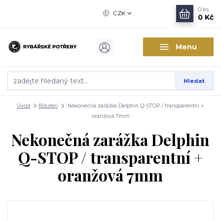
0
ks
CZK
0 Kč
Menu
Hledat
Úvod
Bižuteri
Nekonečná zarážka Delphin Q-STOP / transparentní +
oranžová 7mm
Nekonečná zarážka Delphin
Q-STOP / transparentní +
oranžová 7mm