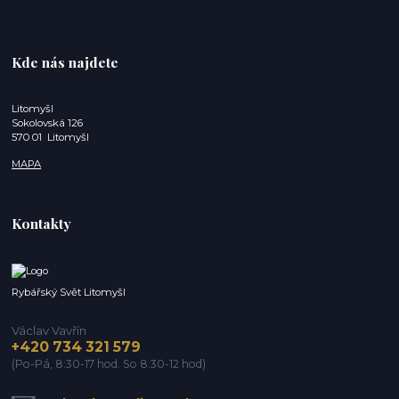
Kde nás najdete
Litomyšl
Sokolovská 126
570 01 Litomyšl
MAPA
Kontakty
Rybářský Svět Litomyšl
Václav Vavřín
+420 734 321 579
(Po-Pá, 8:30-17 hod. So 8:30-12 hod)