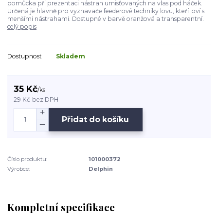
pomůcka při prezentaci nástrah umisťovaných na vlas pod háček.
Určená je hlavně pro vyznavače feederové techniky lovu, kteří loví s
menšími nástrahami. Dostupné v barvě oranžová a transparentní.
celý popis
Dostupnost
Skladem
35 Kč
/
ks
29 Kč
bez DPH
Přidat do košíku
Číslo produktu:
101000372
Výrobce:
Delphin
Kompletní specifikace