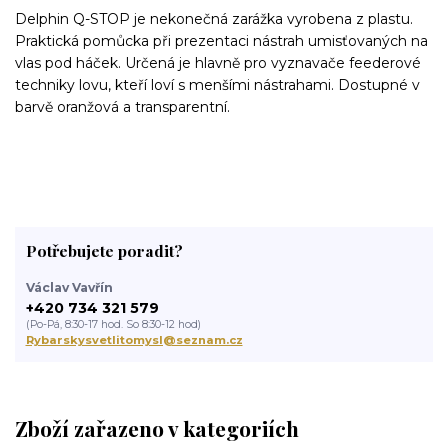
Delphin Q-STOP je nekonečná zarážka vyrobena z plastu.
Praktická pomůcka při prezentaci nástrah umisťovaných na
vlas pod háček. Určená je hlavně pro vyznavače feederové
techniky lovu, kteří loví s menšími nástrahami. Dostupné v
barvě oranžová a transparentní.
Potřebujete poradit?
Václav Vavřín
+420 734 321 579
(Po-Pá, 8:30-17 hod. So 8:30-12 hod)
Rybarskysvetlitomysl@seznam.cz
Zboží zařazeno v kategoriích