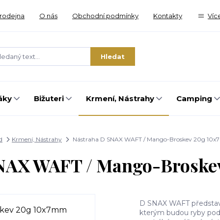
rodejna
O nás
Obchodní podmínky
Kontakty
Víc
Hledat
áky
Bižuteri
Krmení, Nástrahy
Camping
d
Krmení, Nástrahy
Nástraha D SNAX WAFT / Mango-Broskev 20g 10
SNAX WAFT / Mango-Broske
D SNAX WAFT představuj
kterým budou ryby pod 