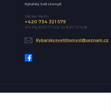
Rybářský Svět Litomyšl
Václav Vavřín
+420 734 321 579
(Po-Pá, 8:30-17 hod. So 8:30-12 hod)
Rybarskysvetlitomysl@seznam.cz