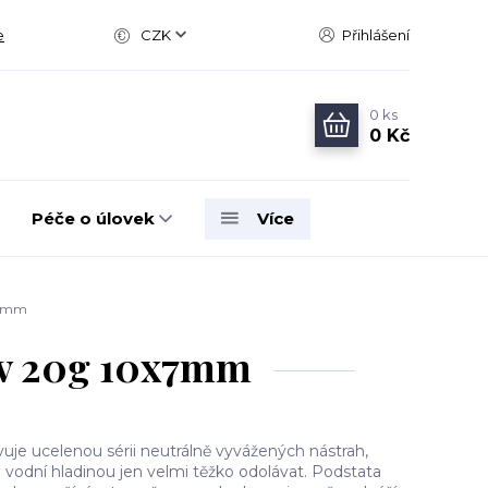
e
CZK
Přihlášení
0
ks
0 Kč
Péče o úlovek
Více
x7mm
v 20g 10x7mm
e ucelenou sérii neutrálně vyvážených nástrah,
vodní hladinou jen velmi těžko odolávat. Podstata