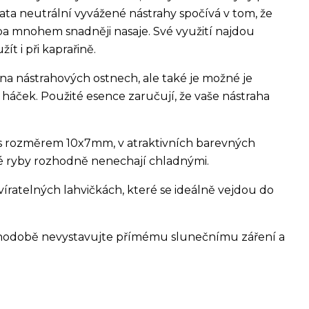
ata neutrální vyvážené nástrahy spočívá v tom, že
ba mnohem snadněji nasaje. Své využití najdou
ít i při kaprařině.
na nástrahových ostnech, ale také je možné je
áček. Použité esence zaručují, že vaše nástraha
s rozměrem 10x7mm, v atraktivních barevných
é ryby rozhodně nenechají chladnými.
íratelných lahvičkách, které se ideálně vejdou do
ouhodobě nevystavujte přímému slunečnímu záření a