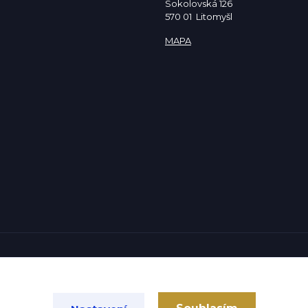
Sokolovská 126
570 01 Litomyšl
MAPA
Vytvořeno na
Eshop-rychle.cz