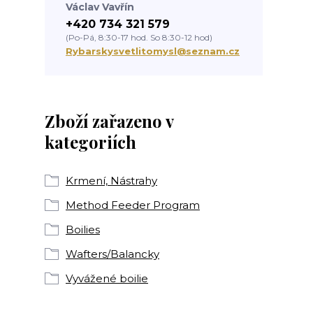
Václav Vavřín
+420 734 321 579
(Po-Pá, 8:30-17 hod. So 8:30-12 hod)
Rybarskysvetlitomysl@seznam.cz
Zboží zařazeno v
kategoriích
Krmení, Nástrahy
Method Feeder Program
Boilies
Wafters/Balancky
Vyvážené boilie