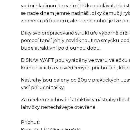
vodní hladinou jen velmi těžko odolávat. Podst
se nade dnem jemně nadnáší, díky čemuž ji ry
zejména při feederu, ale stejně dobře je lze použ
Díky své propracované struktuře výborně drží 
pomocí tenčí jehly navléknout na smyčku pod h
bude atraktivní po dlouhou dobu.
D SNAX WAFT jsou vyráběny ve tvaru válečku 
kombinacích a v osvědčených příchutích, kter
Nástrahy jsou baleny po 20g v praktických uzav
vaší příruční tašky.
Za účelem zachování atraktivity nástrahy dl
lahvičky nenechávejte otevřené.
Příchuť:
Krab-Krill / Růžová-Hnědá