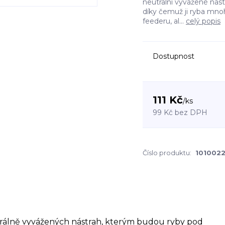
neutrální vyvážené nás
díky čemuž ji ryba mno
feederu, al...
celý popis
Dostupnost
111 Kč
/
ks
99 Kč
bez DPH
Číslo produktu:
101002
rálně vyvážených nástrah, kterým budou ryby pod