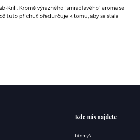
rab-Krill. Kromě výrazného "smradlavého" aroma se
ž tuto příchuť předurčuje k tomu, aby se stala
Kde nás najdete
Litomyšl