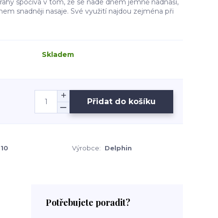
trahy spočívá v tom, že se nade dnem jemně nadnáší,
hem snadněji nasaje. Své využití najdou zejména při
Skladem
Přidat do košíku
210
Výrobce:
Delphin
Potřebujete poradit?