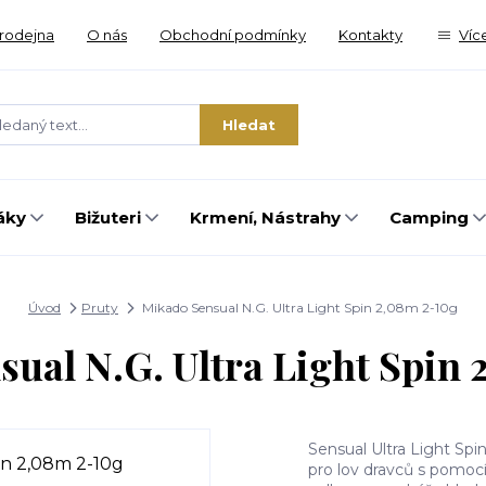
rodejna
O nás
Obchodní podmínky
Kontakty
Víc
Hledat
áky
Bižuteri
Krmení, Nástrahy
Camping
Úvod
Pruty
Mikado Sensual N.G. Ultra Light Spin 2,08m 2-10g
ual N.G. Ultra Light Spin
Sensual Ultra Light Spin
pro lov dravců s pomocí