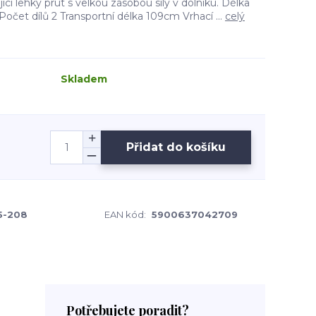
ící lehký prut s velkou zásobou síly v dolníku. Délka
čet dílů 2 Transportní délka 109cm Vrhací ...
celý
Skladem
Přidat do košíku
-208
EAN kód:
5900637042709
Potřebujete poradit?