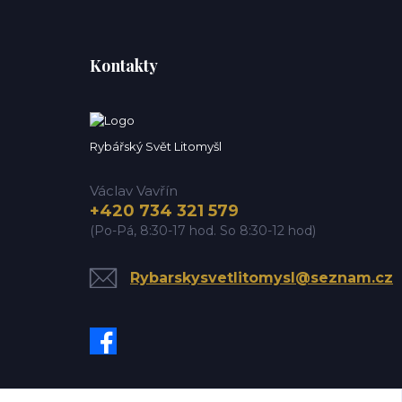
Kontakty
Rybářský Svět Litomyšl
Václav Vavřín
+420 734 321 579
(Po-Pá, 8:30-17 hod. So 8:30-12 hod)
Rybarskysvetlitomysl@seznam.cz