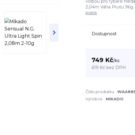
volbou pro rybáře hledaj
2,04m Váha Prutu 96g Po
popis
Dostupnost
749 Kč
/
ks
619 Kč
bez DPH
Číslo produktu:
WAA885
Výrobce:
MIKADO