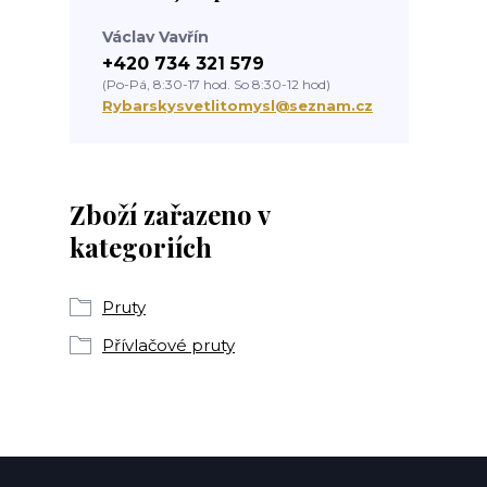
Václav Vavřín
+420 734 321 579
(Po-Pá, 8:30-17 hod. So 8:30-12 hod)
Rybarskysvetlitomysl@seznam.cz
Zboží zařazeno v
kategoriích
Pruty
Přívlačové pruty