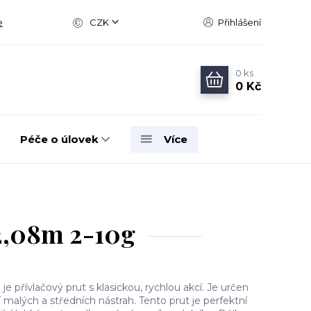
e
CZK
Přihlášení
0
ks
0 Kč
Péče o úlovek
Více
 2,08m 2-10g
 je přívlačový prut s klasickou, rychlou akcí. Je určen
 malých a středních nástrah. Tento prut je perfektní