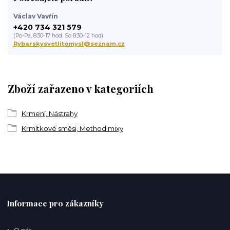
Václav Vavřín
+420 734 321 579
(Po-Pá, 8:30-17 hod. So 8:30-12 hod)
Rybarskysvetlitomysl@seznam.cz
Zboží zařazeno v kategoriích
Krmení, Nástrahy
Krmítkové směsi, Method mixy
Informace pro zákazníky
O nás