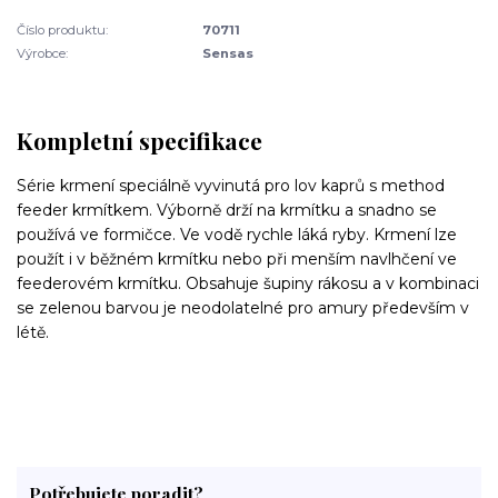
Číslo produktu:
70711
Výrobce:
Sensas
Kompletní specifikace
Série krmení speciálně vyvinutá pro lov kaprů s method
feeder krmítkem. Výborně drží na krmítku a snadno se
používá ve formičce. Ve vodě rychle láká ryby. Krmení lze
použít i v běžném krmítku nebo při menším navlhčení ve
feederovém krmítku. Obsahuje šupiny rákosu a v kombinaci
se zelenou barvou je neodolatelné pro amury především v
létě.
Potřebujete poradit?