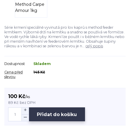
Série krmení speciálně vyvinutá pro lov kaprů s method feeder
krmítkem. Výborně drží na krmítku a snadno se používá ve formičce.
Ve vodě rychle láká ryby. Krmení lze použít i v běžném krmítku nebo
při menším navlhčení ve feederovém krmítku. Obsahuje šupiny
rákosu a v kombinaci se zelenou barvou je n...
celý popis
Dostupnost
Skladem
Cena před
145 Kč
slevou
100 Kč
/
ks
89 Kč
bez DPH
Přidat do košíku