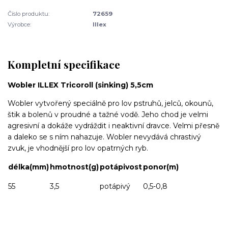
Číslo produktu:
72659
Výrobce:
Illex
Kompletní specifikace
Wobler ILLEX Tricoroll (sinking) 5,5cm
Wobler vytvořený speciálně pro lov pstruhů, jelců, okounů,
štik a bolenů v proudné a tažné vodě. Jeho chod je velmi
agresivní a dokáže vydráždit i neaktivní dravce. Velmi přesně
a daleko se s ním nahazuje. Wobler nevydává chrastivý
zvuk, je vhodnější pro lov opatrných ryb.
délka(mm)
hmotnost(g)
potápivost
ponor(m)
55
3,5
potápivý
0,5-0,8