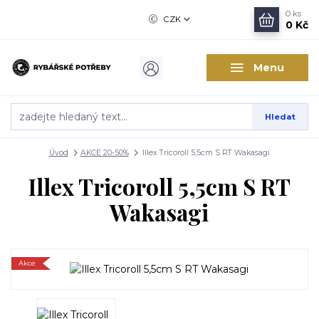
0
ks
CZK
0 Kč
Menu
Hledat
Úvod
AKCE 20-50%
Illex Tricoroll 5,5cm S RT Wakasagi
Illex Tricoroll 5,5cm S RT
Wakasagi
Akce