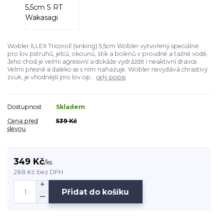
Wobler ILLEX Tricoroll (sinking) 5,5cm Wobler vytvořený speciálně
pro lov pstruhů, jelců, okounů, štik a bolenů v proudné a tažné vodě.
Jeho chod je velmi agresivní a dokáže vydráždit i neaktivní dravce.
Velmi přesně a daleko se s ním nahazuje. Wobler nevydává chrastivý
zvuk, je vhodnější pro lov op...
celý popis
Dostupnost
Skladem
Cena před
539 Kč
slevou
349 Kč
/
ks
288 Kč
bez DPH
Přidat do košíku