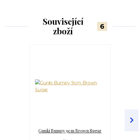
Související
6
zboží
Gunki Bumpy 9cm Brown Sugar
Gunki Bum