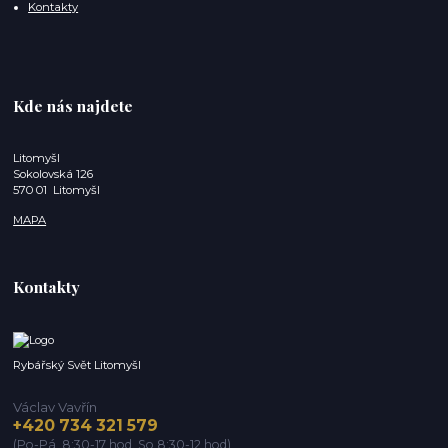
Kontakty
Kde nás najdete
Litomyšl
Sokolovská 126
570 01 Litomyšl
MAPA
Kontakty
Rybářský Svět Litomyšl
Václav Vavřín
+420 734 321 579
(Po-Pá, 8:30-17 hod. So 8:30-12 hod)