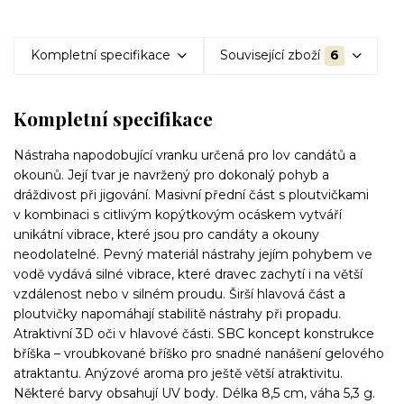
Kompletní specifikace
Související zboží
6
Kompletní specifikace
Nástraha napodobující vranku určená pro lov candátů a
okounů. Její tvar je navržený pro dokonalý pohyb a
dráždivost při jigování. Masivní přední část s ploutvičkami
v kombinaci s citlivým kopýtkovým ocáskem vytváří
unikátní vibrace, které jsou pro candáty a okouny
neodolatelné. Pevný materiál nástrahy jejím pohybem ve
vodě vydává silné vibrace, které dravec zachytí i na větší
vzdálenost nebo v silném proudu. Širší hlavová část a
ploutvičky napomáhají stabilitě nástrahy při propadu.
Atraktivní 3D oči v hlavové části. SBC koncept konstrukce
bříška – vroubkované bříško pro snadné nanášení gelového
atraktantu. Anýzové aroma pro ještě větší atraktivitu.
Některé barvy obsahují UV body. Délka 8,5 cm, váha 5,3 g.