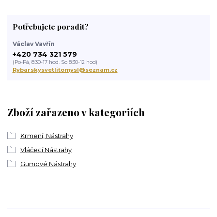
Potřebujete poradit?
Václav Vavřín
+420 734 321 579
(Po-Pá, 8:30-17 hod. So 8:30-12 hod)
Rybarskysvetlitomysl@seznam.cz
Zboží zařazeno v kategoriích
Krmení, Nástrahy
Vláčecí Nástrahy
Gumové Nástrahy