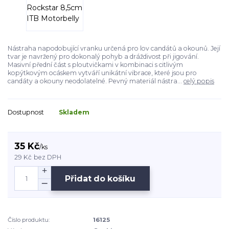
Nástraha napodobující vranku určená pro lov candátů a okounů. Její
tvar je navržený pro dokonalý pohyb a dráždivost při jigování.
Masivní přední část s ploutvičkami v kombinaci s citlivým
kopýtkovým ocáskem vytváří unikátní vibrace, které jsou pro
candáty a okouny neodolatelné. Pevný materiál nástra...
celý popis
Dostupnost
Skladem
35 Kč
/
ks
29 Kč
bez DPH
Přidat do košíku
Číslo produktu:
16125