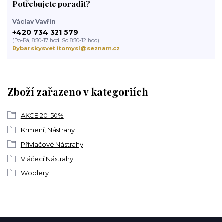
Potřebujete poradit?
Václav Vavřín
+420 734 321 579
(Po-Pá, 8:30-17 hod. So 8:30-12 hod)
Rybarskysvetlitomysl@seznam.cz
Zboží zařazeno v kategoriích
AKCE 20-50%
Krmení, Nástrahy
Přívlačové Nástrahy
Vláčecí Nástrahy
Woblery