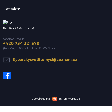
Kontakty
Rybářský Svět Litomyšl
Václav Vavřín
+420 734 321 579
(Po-Pá, 8:30-17 hod. So 8:30-12 hod)
Rybarskysvetlitomysl@seznam.cz
Vytvořeno na
Eshop-rychle.cz