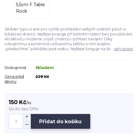
Wobler typu crank pro rychlé prohledání velkých vodních ploch a
lokalizaci dravců. Nejlépe pracuje při běžném tažení bez pocukávání.
Atraktivitu můžeme zvýšit změnou rychlosti navíjení. Díky
robustnímu a extrémně vzlínavému tělíčku s ním snadno
„přeskočíme“ překážky pod vodou. Nejlépe funguje na šti...
celý popis
Dostupnost
Skladem
Cena před
229 Kč
slevou
150 Kč
/
ks
124 Kč
bez DPH
Přidat do košíku