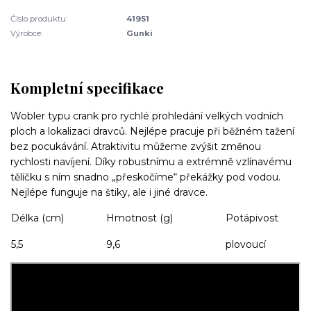
Číslo produktu:
41951
Výrobce:
Gunki
Kompletní specifikace
Wobler typu crank pro rychlé prohledání velkých vodních
ploch a lokalizaci dravců. Nejlépe pracuje při běžném tažení
bez pocukávání. Atraktivitu můžeme zvýšit změnou
rychlosti navíjení. Díky robustnímu a extrémně vzlínavému
tělíčku s ním snadno „přeskočíme“ překážky pod vodou.
Nejlépe funguje na štiky, ale i jiné dravce.
Délka (cm)
Hmotnost (g)
Potápivost
5,5
9,6
plovoucí