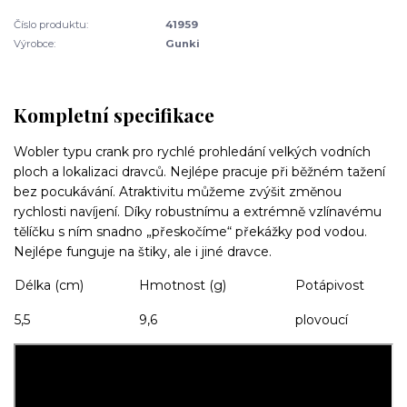
Číslo produktu:
41959
Výrobce:
Gunki
Kompletní specifikace
Wobler typu crank pro rychlé prohledání velkých vodních
ploch a lokalizaci dravců. Nejlépe pracuje při běžném tažení
bez pocukávání. Atraktivitu můžeme zvýšit změnou
rychlosti navíjení. Díky robustnímu a extrémně vzlínavému
tělíčku s ním snadno „přeskočíme“ překážky pod vodou.
Nejlépe funguje na štiky, ale i jiné dravce.
Délka (cm)
Hmotnost (g)
Potápivost
5,5
9,6
plovoucí