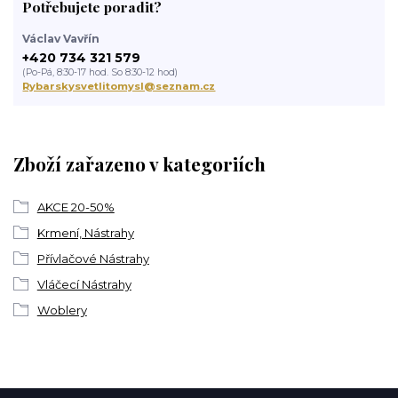
Potřebujete poradit?
Václav Vavřín
+420 734 321 579
(Po-Pá, 8:30-17 hod. So 8:30-12 hod)
Rybarskysvetlitomysl@seznam.cz
Zboží zařazeno v kategoriích
AKCE 20-50%
Krmení, Nástrahy
Přívlačové Nástrahy
Vláčecí Nástrahy
Woblery