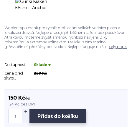
Wobler typu crank pro rychlé prohledání velkých vodních ploch a
lokalizaci dravců. Nejlépe pracuje při běžném tažení bez pocukávání.
Atraktivitu můžeme zvýšit změnou rychlosti navíjení. Díky
robustnímu a extrémně vzlínavému tělíčku s ním snadno
„přeskočíme“ překážky pod vodou. Nejlépe funguje na šti...
celý popis
Dostupnost
Skladem
Cena před
229 Kč
slevou
150 Kč
/
ks
124 Kč
bez DPH
Přidat do košíku