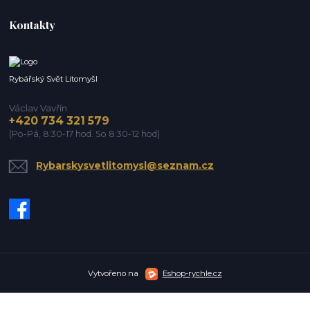
Kontakty
Rybářský Svět Litomyšl
Václav Vavřín
+420 734 321 579
(Po-Pá, 8:30-17 hod. So 8:30-12 hod)
Rybarskysvetlitomysl@seznam.cz
Vytvořeno na
Eshop-rychle.cz