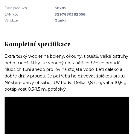
Číslo produktu:
38205
EAN kód:
3297830382056
Výrobce:
Gunki
Kompletní specifikace
Extra těžký wobler na boleny, okouny, tlouště, velké pstruhy
nebo menší štiky. Je vhodný do silnějších říčních proudů,
hlubších tůní anebo pro lov na stojaté vodě. Letí daleko a
dobře drží v proudu. Je potřeba ho oživovat špičkou prutu.
Některé barvy obsahují UV body. Délka 7,8 cm, váha 10,6 g,
potápivost 0,5-1,5 m, potápivý.