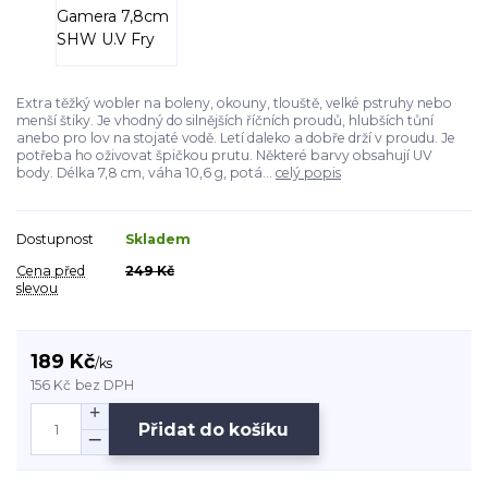
Extra těžký wobler na boleny, okouny, tlouště, velké pstruhy nebo
menší štiky. Je vhodný do silnějších říčních proudů, hlubších tůní
anebo pro lov na stojaté vodě. Letí daleko a dobře drží v proudu. Je
potřeba ho oživovat špičkou prutu. Některé barvy obsahují UV
body. Délka 7,8 cm, váha 10,6 g, potá...
celý popis
Dostupnost
Skladem
Cena před
249 Kč
slevou
189 Kč
/
ks
156 Kč
bez DPH
Přidat do košíku