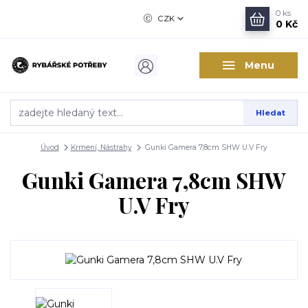
0
ks
CZK
0 Kč
Menu
Hledat
Úvod
Krmení, Nástrahy
Gunki Gamera 7,8cm SHW U.V Fry
Gunki Gamera 7,8cm SHW
U.V Fry