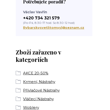
Potřebujete poradit?
Václav Vavřín
+420 734 321 579
(Po-Pá, 8:30-17 hod. So 8:30-12 hod)
Rybarskysvetlitomysl@seznam.cz
Zboží zařazeno v
kategoriích
AKCE 20-50%
Krmení, Nástrahy
Přívlačové Nástrahy
Vláčecí Nástrahy
Woblery