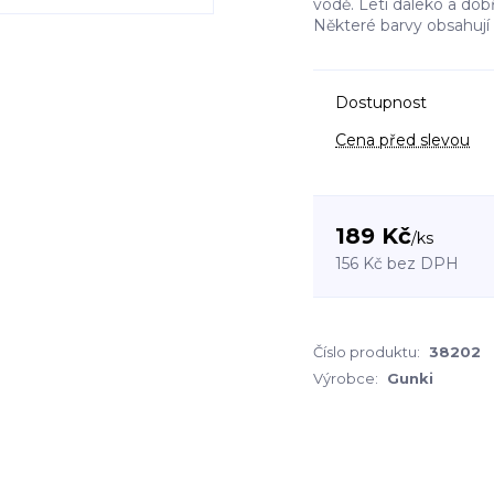
vodě. Letí daleko a dob
Některé barvy obsahují 
Dostupnost
Cena před slevou
189 Kč
/
ks
156 Kč
bez DPH
Číslo produktu:
38202
Výrobce:
Gunki