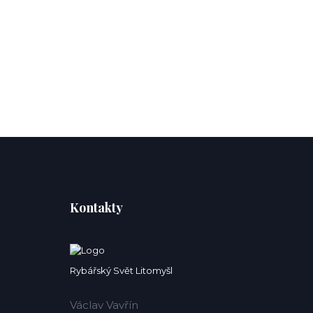
Kontakty
Rybářský Svět Litomyšl
Václav Vavřín