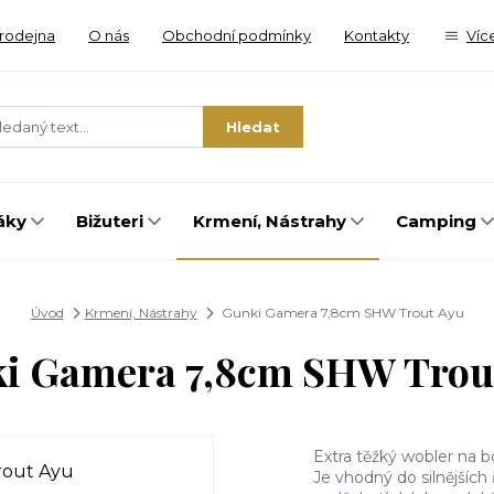
rodejna
O nás
Obchodní podmínky
Kontakty
Víc
Hledat
áky
Bižuteri
Krmení, Nástrahy
Camping
Úvod
Krmení, Nástrahy
Gunki Gamera 7,8cm SHW Trout Ayu
i Gamera 7,8cm SHW Trou
Extra těžký wobler na b
Je vhodný do silnějších 