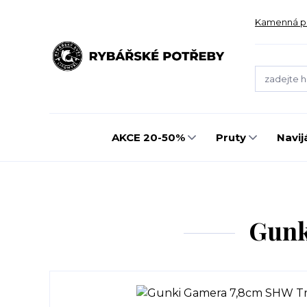
Kamenná p
AKCE 20-50%
Pruty
Navij
Gunk