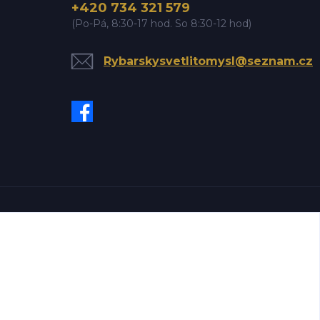
+420 734 321 579
(Po-Pá, 8:30-17 hod. So 8:30-12 hod)
Rybarskysvetlitomysl@seznam.cz