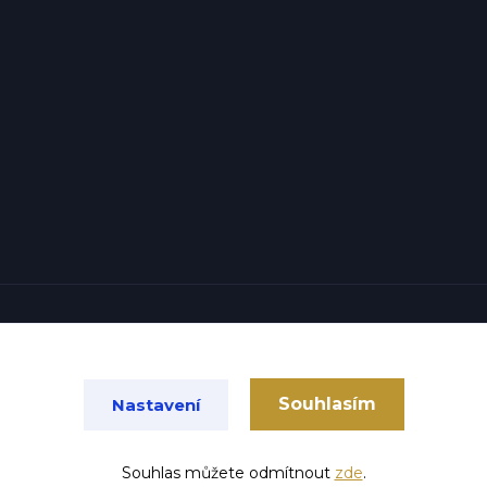
Vytvořeno na
Eshop-rychle.cz
Souhlasím
Nastavení
Souhlas můžete odmítnout
zde
.