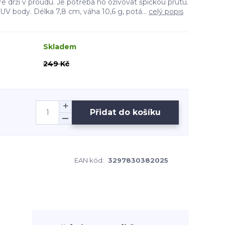
ře drží v proudu. Je potřeba ho oživovat špičkou prutu.
UV body. Délka 7,8 cm, váha 10,6 g, potá...
celý popis
Skladem
249 Kč
Přidat do košíku
EAN kód:
3297830382025