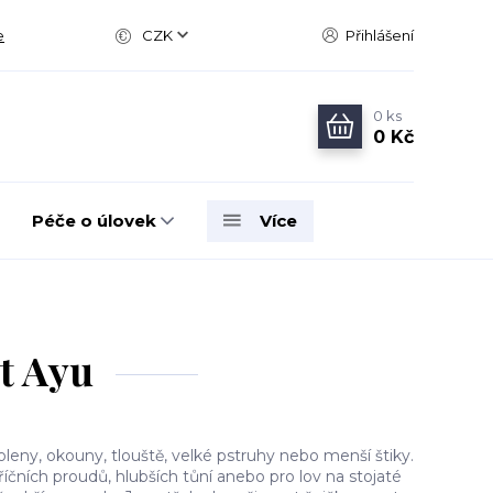
e
CZK
Přihlášení
0
ks
0 Kč
Péče o úlovek
Více
t Ayu
oleny, okouny, tlouště, velké pstruhy nebo menší štiky.
říčních proudů, hlubších tůní anebo pro lov na stojaté