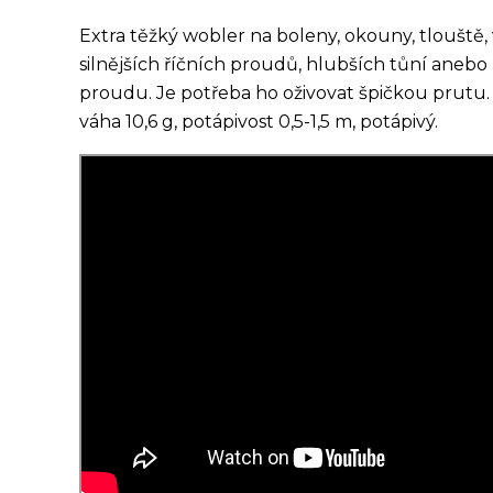
Extra těžký wobler na boleny, okouny, tlouště,
silnějších říčních proudů, hlubších tůní anebo p
proudu. Je potřeba ho oživovat špičkou prutu.
váha 10,6 g, potápivost 0,5-1,5 m, potápivý.