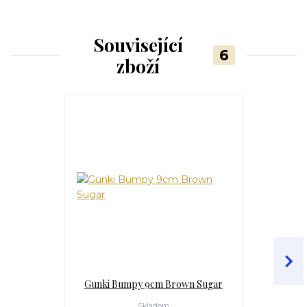
Související
6
zboží
Gunki Bumpy 9cm Brown Sugar
Gunki Bum
Skladem