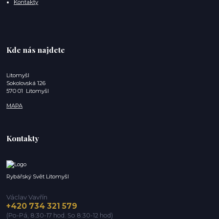
Kontakty
Kde nás najdete
Litomyšl
Sokolovská 126
570 01 Litomyšl
MAPA
Kontakty
Rybářský Svět Litomyšl
Václav Vavřín
+420 734 321 579
(Po-Pá, 8:30-17 hod. So 8:30-12 hod)