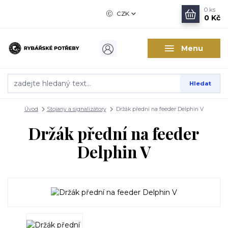
0
ks
CZK
0 Kč
Menu
Hledat
Úvod
Stojany a signalizátory
Držák přední na feeder Delphin V
Držák přední na feeder
Delphin V