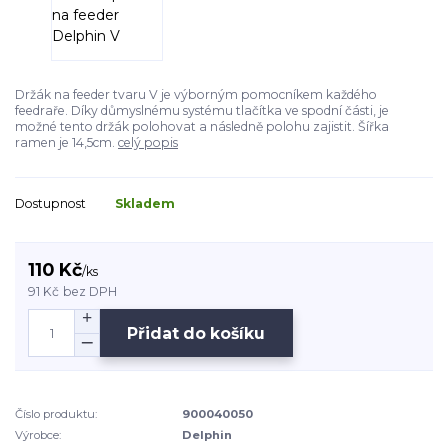
Držák na feeder tvaru V je výborným pomocníkem každého
feedraře. Díky důmyslnému systému tlačítka ve spodní části, je
možné tento držák polohovat a následně polohu zajistit. Šířka
ramen je 14,5cm.
celý popis
Dostupnost
Skladem
110 Kč
/
ks
91 Kč
bez DPH
Přidat do košíku
Číslo produktu:
900040050
Výrobce:
Delphin