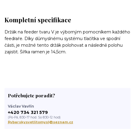
Kompletní specifikace
Držák na feeder tvaru V je výborným pomocníkem každého
feedraře. Díky důmyslnému systému tlačítka ve spodní
části, je možné tento držák polohovat a následně polohu
zajistit. Šířka ramen je 14,5cm.
Potřebujete poradit?
Václav Vavřín
+420 734 321 579
(Po-Pá, 8:30-17 hod. So 8:30-12 hod)
Rybarskysvetlitomysl@seznam.cz