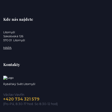
Kde nás najdete
Litomyšl
Sokolovská 126
570 01 Litomyšl
MAPA
Kontakty
Rybářský Svět Litomyšl
Václav Vavřín
+420 734 321 579
(Po-Pá, 8:30-17 hod. So 8:30-12 hod)